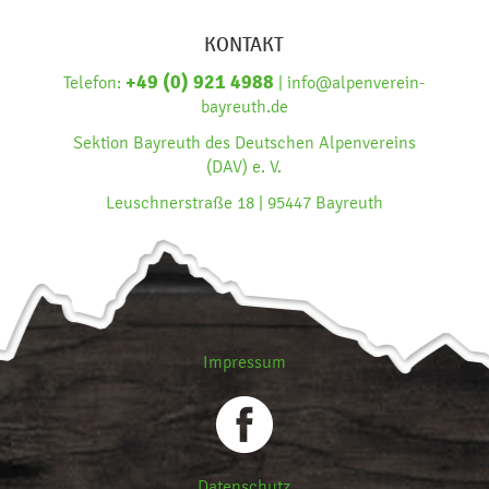
KONTAKT
+49 (0) 921 4988
Telefon:
| info@alpenverein-
bayreuth.de
Sektion Bayreuth des Deutschen Alpenvereins
(DAV) e. V.
Leuschnerstraße 18 | 95447 Bayreuth
Impressum
Datenschutz