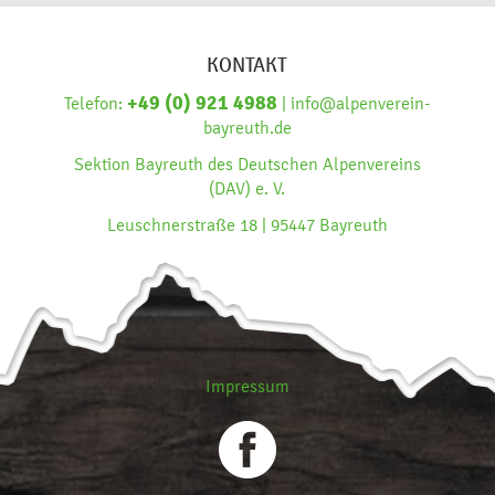
KONTAKT
+49 (0) 921 4988
Telefon:
| info@alpenverein-
bayreuth.de
Sektion Bayreuth des Deutschen Alpenvereins
(DAV) e. V.
Leuschnerstraße 18 | 95447 Bayreuth
Impressum